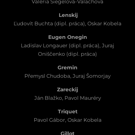
Valéria Siegelová-Valachová
Lenskij
Ľudovít Buchta (dipl. práca), Oskar Kobela
Eugen Onegin
Ladislav Longauer (dipl. práca), Juraj
Oniščenko (dipl. práca)
Gremin
Přemysl Chudoba, Juraj Šomorjay
Zareckij
Ján Blažko, Pavol Mauréry
Triquet
Pavol Gábor, Oskar Kobela
Gillot