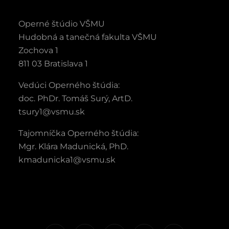
Operné štúdio VŠMU
Hudobná a tanečná fakulta VŠMU
Zochova 1
811 03 Bratislava 1
Vedúci Operného štúdia:
doc. PhDr. Tomáš Surý, ArtD.
tsury1@vsmu.sk
Tajomníčka Operného štúdia:
Mgr. Klára Madunická, PhD.
kmadunicka1@vsmu.sk