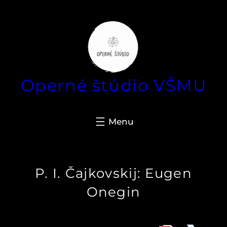
Prejsť
na
obsah
Operné štúdio VŠMU
P. I. Čajkovskij: Eugen
Onegin