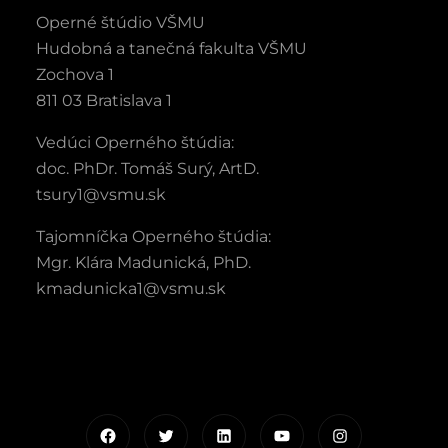
Operné štúdio VŠMU
Hudobná a tanečná fakulta VŠMU
Zochova 1
811 03 Bratislava 1
Vedúci Operného štúdia:
doc. PhDr. Tomáš Surý, ArtD.
tsury1@vsmu.sk
Tajomníčka Operného štúdia:
Mgr. Klára Madunická, PhD.
kmadunicka1@vsmu.sk
Facebook
Twitter
LinkedIn
YouTube
Instagram