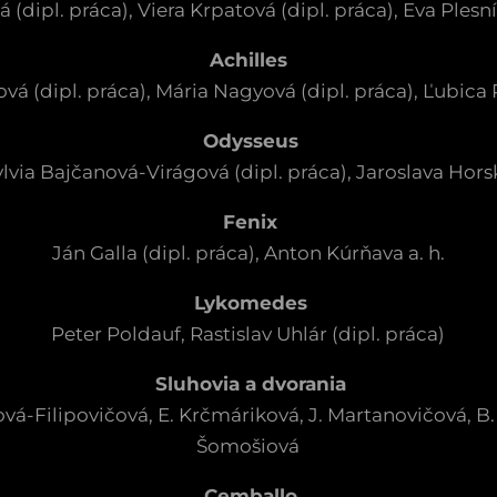
(dipl. práca), Viera Krpatová (dipl. práca), Eva Plesní
Achilles
 (dipl. práca), Mária Nagyová (dipl. práca), Ľubica 
Odysseus
ylvia Bajčanová-Virágová (dipl. práca), Jaroslava Hors
Fenix
Ján Galla (dipl. práca), Anton Kúrňava a. h.
Lykomedes
Peter Poldauf, Rastislav Uhlár (dipl. práca)
Sluhovia a dvorania
ová-Filipovičová, E. Krčmáriková, J. Martanovičová, B.
Šomošiová
Cemballo