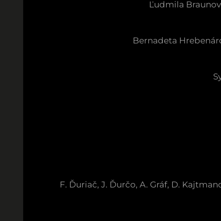
Ľudmila Braunová 
Bernadeta Hrebenárová
S
F. Ďuriač, J. Ďurčo, A. Gráf, D. Kajtman