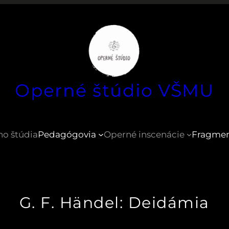
Operné štúdio VŠMU
ho štúdia
Pedagógovia
Operné inscenácie
Fragme
G. F. Händel: Deidámia