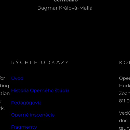
Dagmar Králová-Mallá
RÝCHLE ODKAZY
KO
for
Úvod
Oper
ting
Hudo
História Operného štúdia
ction
Zoch
e
811 0
Pedagógovia
rk,
Vedú
Operné inscenácie
doc.
Fragmenty
tsur