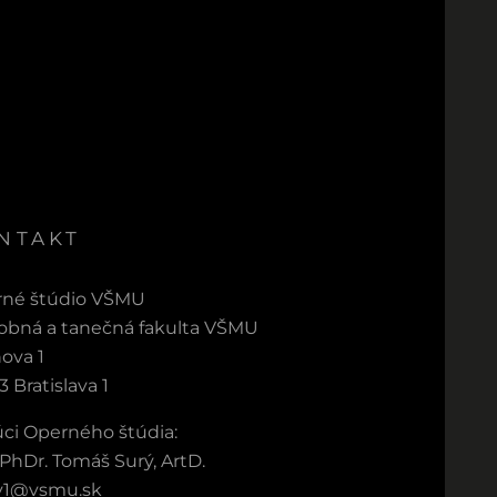
NTAKT
né štúdio VŠMU
bná a tanečná fakulta VŠMU
ova 1
3 Bratislava 1
ci Operného štúdia:
 PhDr. Tomáš Surý, ArtD.
y1@vsmu.sk