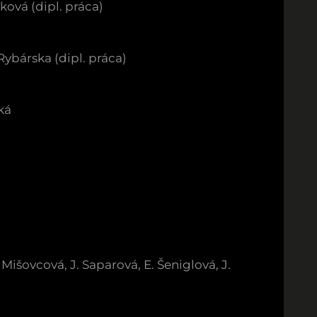
ková (dipl. práca)
Rybárska (dipl. práca)
ká
 Mišovcová, J. Saparová, E. Šeniglová, J.