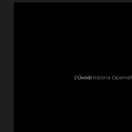
Prejsť
na
obsah
۩
Úvod
História Operné