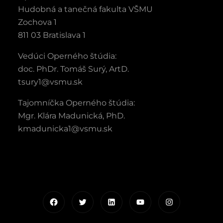
Hudobná a tanečná fakulta VŠMU
Zochova 1
811 03 Bratislava 1
Vedúci Operného štúdia:
doc. PhDr. Tomáš Surý, ArtD.
tsury1@vsmu.sk
Tajomníčka Operného štúdia:
Mgr. Klára Madunická, PhD.
kmadunicka1@vsmu.sk
Facebook
Twitter
LinkedIn
YouTube
Instagram