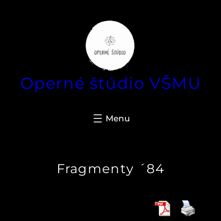
Prejsť
na
obsah
Operné štúdio VŠMU
Fragmenty ´84