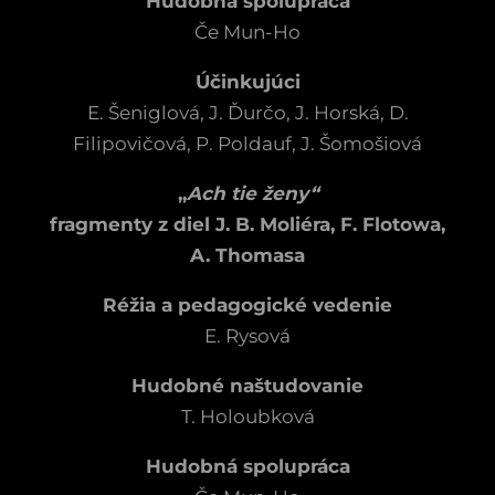
Hudobná spolupráca
Če Mun-Ho
Účinkujúci
E. Šeniglová, J. Ďurčo, J. Horská, D.
Filipovičová, P. Poldauf, J. Šomošiová
„
Ach tie ženy“
fragmenty z diel J. B. Moliéra, F. Flotowa,
A. Thomasa
Réžia a pedagogické vedenie
E. Rysová
Hudobné naštudovanie
T. Holoubková
Hudobná spolupráca