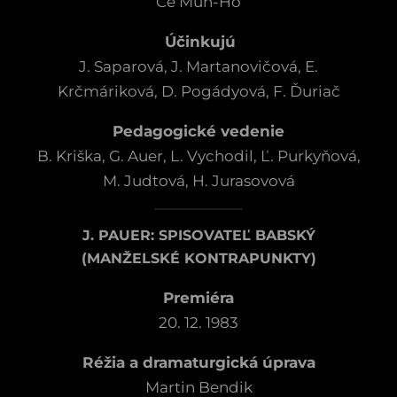
Če Mun-Ho
Účinkujú
J. Saparová, J. Martanovičová, E.
Krčmáriková, D. Pogádyová, F. Ďuriač
Pedagogické vedenie
B. Kriška, G. Auer, L. Vychodil, Ľ. Purkyňová,
M. Judtová, H. Jurasovová
J. PAUER: SPISOVATEĽ BABSKÝ
(MANŽELSKÉ KONTRAPUNKTY)
Premiéra
20. 12. 1983
Réžia a dramaturgická úprava
Martin Bendik