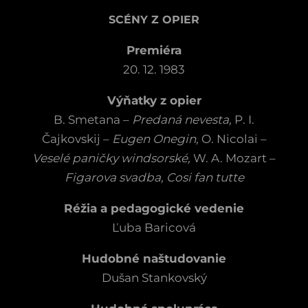
SCÉNY Z OPIER
Premiéra
20. 12. 1983
Výňatky z opier
B. Smetana –
Predaná nevesta,
P. I.
Čajkovskij –
Eugen Onegin,
O. Nicolai –
Veselé paničky windsorské,
W. A. Mozart –
Figarova svadba, Cosi fan tutte
Réžia a pedagogické vedenie
Ľuba Baricová
Hudobné naštudovanie
Dušan Stankovský