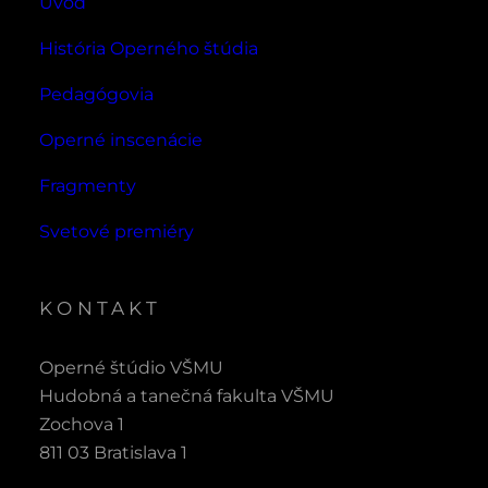
Úvod
História Operného štúdia
Pedagógovia
Operné inscenácie
Fragmenty
Svetové premiéry
KONTAKT
Operné štúdio VŠMU
Hudobná a tanečná fakulta VŠMU
Zochova 1
811 03 Bratislava 1