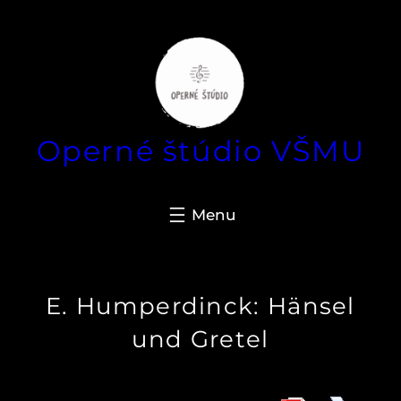
Prejsť
na
obsah
Operné štúdio VŠMU
E. Humperdinck: Hänsel
und Gretel