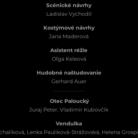
Scénické návrhy
Ladislav Vychodil
Kostýmové návrhy
Jana Maderová
Asistent réžie
Oľga Keleová
Hudobné naštudovanie
Gerhard Auer
Otec Paloucký
Juraj Peter, Vladimír Kubovčík
Vendulka
ichalíková, Lenka Pauliková-Strážovská, Helena Grosp