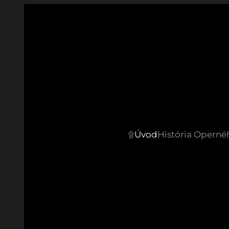
Prejsť
na
obsah
۩
Úvod
História Operné