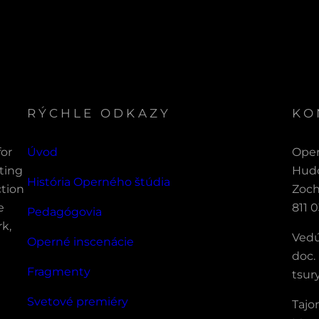
RÝCHLE ODKAZY
KO
for
Úvod
Oper
ting
Hudo
História Operného štúdia
ction
Zoch
e
811 0
Pedagógovia
rk,
Vedú
Operné inscenácie
doc.
Fragmenty
tsur
Svetové premiéry
Tajo