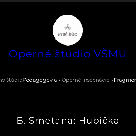
Operné štúdio VŠMU
ho štúdia
Pedagógovia
Operné inscenácie
Fragme
B. Smetana: Hubička