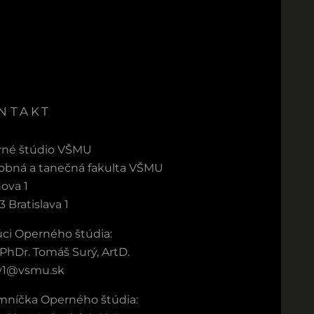
NTAKT
né štúdio VŠMU
bná a tanečná fakulta VŠMU
ova 1
3 Bratislava 1
ci Operného štúdia:
 PhDr. Tomáš Surý, ArtD.
y1@vsmu.sk
mníčka Operného štúdia: